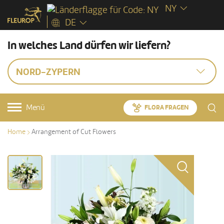
NY
DE
In welches Land dürfen wir liefern?
NORD-ZYPERN
Menü
FLORA FRAGEN
Home
Arrangement of Cut Flowers