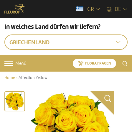
GR
DE
In welches Land dürfen wir liefern?
GRIECHENLAND
Menü
FLORA FRAGEN
Home
Affection Yellow