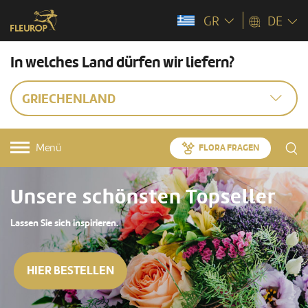
GR
DE
In welches Land dürfen wir liefern?
GRIECHENLAND
Menü
FLORA FRAGEN
Unsere schönsten Topseller
Lassen Sie sich inspirieren.
HIER BESTELLEN