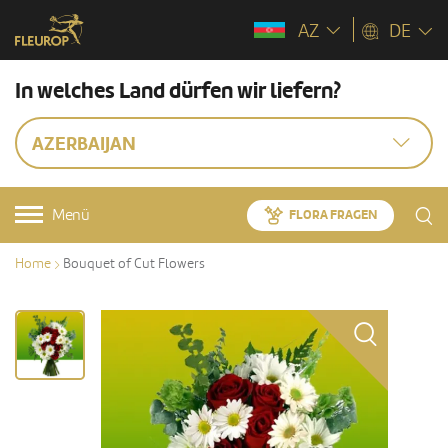
AZ
DE
In welches Land dürfen wir liefern?
AZERBAIJAN
Menü
FLORA FRAGEN
Home
Bouquet of Cut Flowers