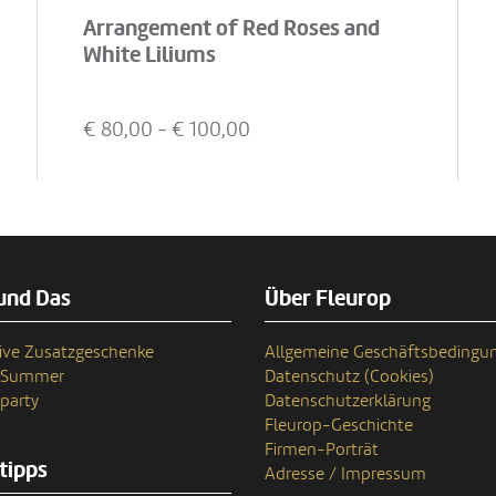
Arrangement of Red Roses and
White Liliums
€
80,00
- €
100,00
und Das
Über Fleurop
ive Zusatzgeschenke
Allgemeine Geschäftsbedingu
n Summer
Datenschutz (Cookies)
party
Datenschutzerklärung
Fleurop-Geschichte
Firmen-Porträt
tipps
Adresse / Impressum