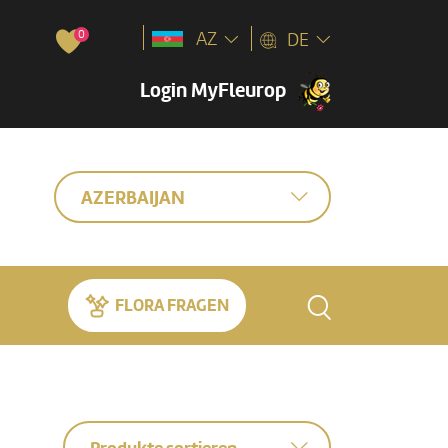
0
AZ
DE
Login MyFleurop
AZERBAIJAN
FLORA FRAGEN