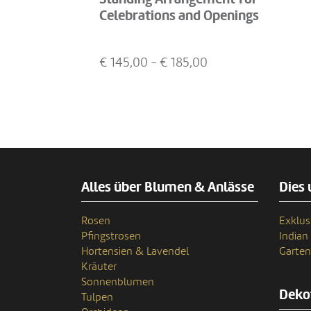
Celebrations and Openings
€
145,00
- €
185,00
Alles über Blumen & Anlässe
Dies 
Rosen
Exklus
Pfingstrosen
India
Hortensien & Lavendel
Garten
Kräuter
Sonnenblumen
Deko
Tulpen