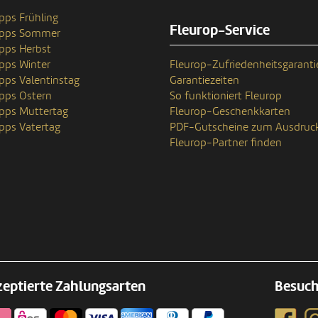
pps Frühling
Fleurop-Service
ipps Sommer
pps Herbst
pps Winter
Fleurop-Zufriedenheitsgaranti
pps Valentinstag
Garantiezeiten
pps Ostern
So funktioniert Fleurop
pps Muttertag
Fleurop-Geschenkkarten
pps Vatertag
PDF-Gutscheine zum Ausdruc
Fleurop-Partner finden
eptierte Zahlungsarten
Besuch