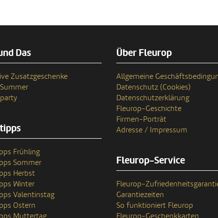
und Das
Über Fleurop
ive Zusatzgeschenke
Allgemeine Geschäftsbedingu
n Summer
Datenschutz (Cookies)
party
Datenschutzerklärung
Fleurop-Geschichte
Firmen-Porträt
tipps
Adresse / Impressum
pps Frühling
Fleurop-Service
ipps Sommer
pps Herbst
pps Winter
Fleurop-Zufriedenheitsgaranti
pps Valentinstag
Garantiezeiten
pps Ostern
So funktioniert Fleurop
pps Muttertag
Fleurop-Geschenkkarten