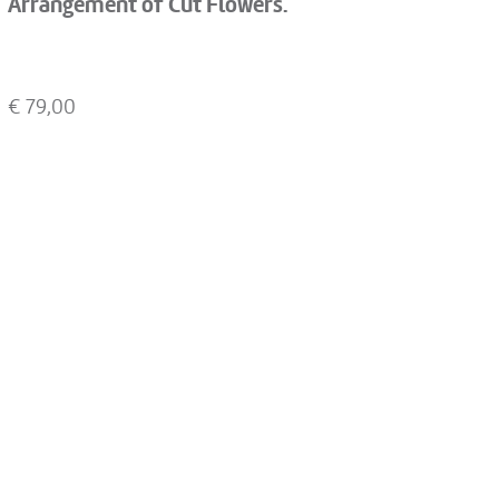
Arrangement of Cut Flowers.
€
79,00