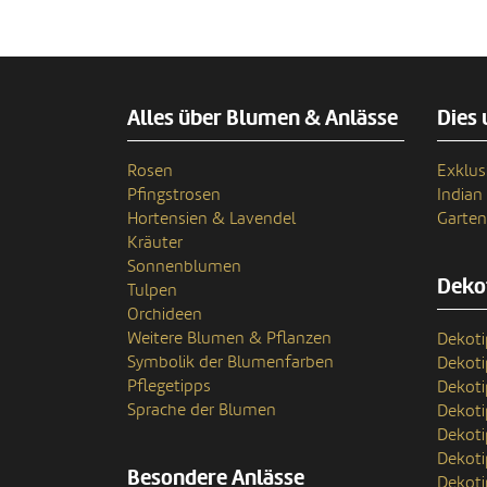
Alles über Blumen & Anlässe
Dies 
Rosen
Exklus
Pfingstrosen
India
Hortensien & Lavendel
Garten
Kräuter
Sonnenblumen
Deko
Tulpen
Orchideen
Weitere Blumen & Pflanzen
Dekoti
Symbolik der Blumenfarben
Dekot
Pflegetipps
Dekoti
Sprache der Blumen
Dekoti
Dekoti
Dekoti
Besondere Anlässe
Dekoti