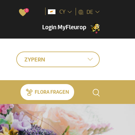
0
CY
DE
Login MyFleurop
ZYPERN
FLORA FRAGEN