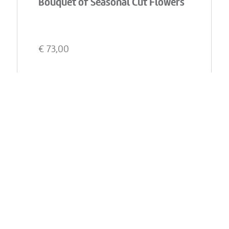
Bouquet of Seasonal Cut Flowers
€
73,00