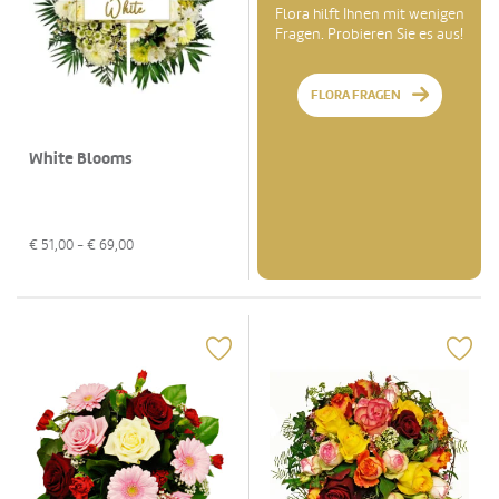
Flora hilft Ihnen mit wenigen
Fragen. Probieren Sie es aus!
FLORA FRAGEN
White Blooms
€
51,00
- €
69,00