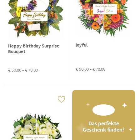
Joyful
Happy Birthday Surprise
Bouquet
€
50,00
- €
70,00
€
50,00
- €
70,00
Das perfekte
Geschenk finden?