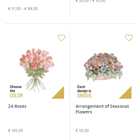
€
55,00
- €
85,00
€
51,00
- €
69,00
Arrangement of Seasonal
24 Roses
Flowers
€
55,00
€
195,00