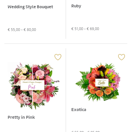
Ruby
Wedding Style Bouquet
€
51,00
- €
69,00
€
55,00
- €
80,00
Exotica
Pretty in Pink