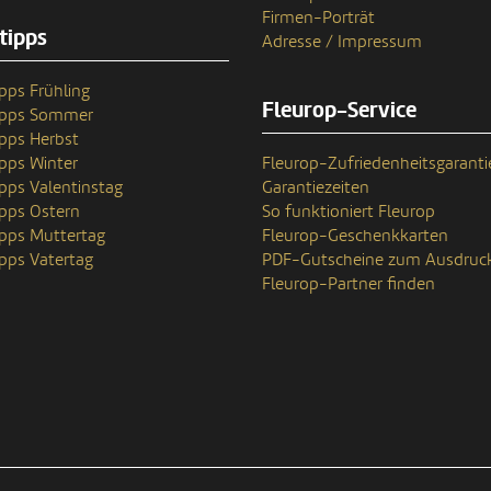
Firmen-Porträt
tipps
Adresse / Impressum
pps Frühling
Fleurop-Service
ipps Sommer
pps Herbst
pps Winter
Fleurop-Zufriedenheitsgaranti
pps Valentinstag
Garantiezeiten
pps Ostern
So funktioniert Fleurop
pps Muttertag
Fleurop-Geschenkkarten
pps Vatertag
PDF-Gutscheine zum Ausdruc
Fleurop-Partner finden