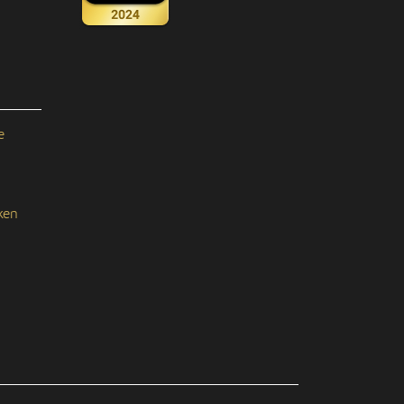
e
ken