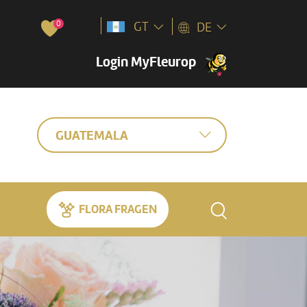
0
GT
DE
Login MyFleurop
GUATEMALA
FLORA FRAGEN