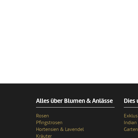
Alles über Blumen & Anlässe
Dies 
Rosen
Exklus
Pfingstrosen
India
Hortensien & Lavendel
Garten
Kräuter