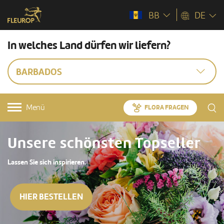
BB
DE
In welches Land dürfen wir liefern?
BARBADOS
Menü
FLORA FRAGEN
Unsere schönsten Topseller
Lassen Sie sich inspirieren.
HIER BESTELLEN