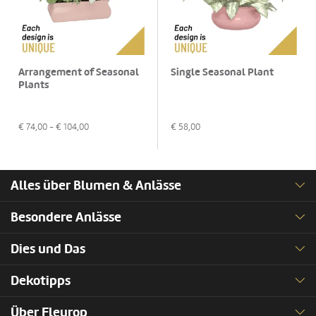
Arrangement of Seasonal
Single Seasonal Plant
Plants
€
74,00
- €
104,00
€
58,00
Alles über Blumen & Anlässe
Besondere Anlässe
Dies und Das
Dekotipps
Über Fleurop