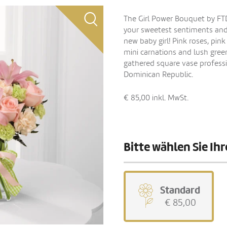
The Girl Power Bouquet by FTD 
your sweetest sentiments and 
new baby girl! Pink roses, pink 
mini carnations and lush green
gathered square vase professio
Dominican Republic.
€ 85,00
inkl. MwSt.
Bitte wählen Sie I
Standard
€ 85,00