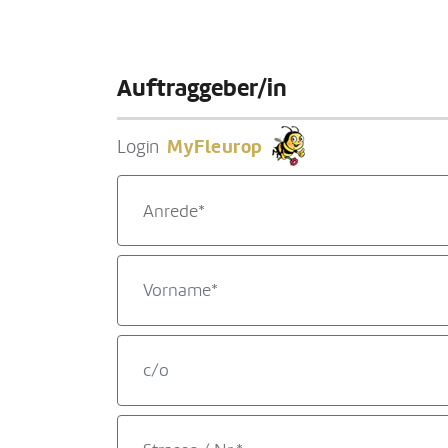
Auftraggeber/in
MyFleurop
Login
Anrede*