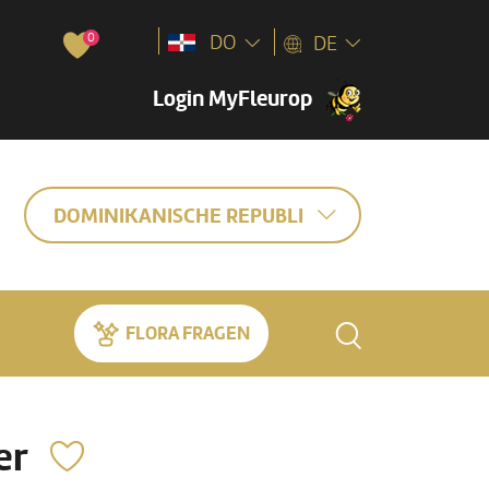
0
DO
DE
Login MyFleurop
DOMINIKANISCHE REPUBLIK
FLORA FRAGEN
er