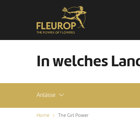
In welches Land
Anlässe
Home
The Girl Power