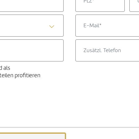
d als
ilen profitieren