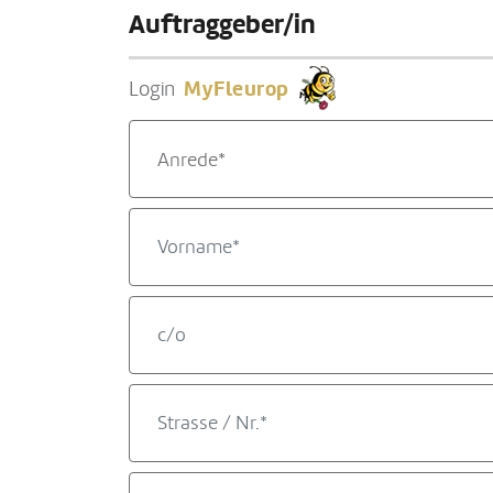
Auftraggeber/in
MyFleurop
Login
Anrede*