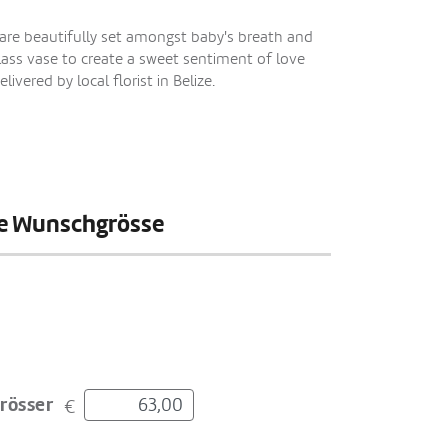
 are beautifully set amongst baby's breath and
 glass vase to create a sweet sentiment of love
ivered by local florist in Belize.
hre Wunschgrösse
rösser
€