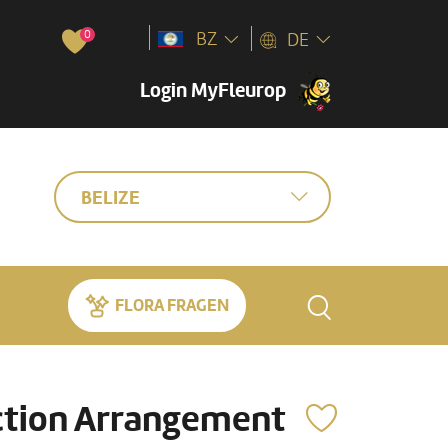
0
BZ
DE
Login MyFleurop
BELIZE
FLORA FRAGEN
ction Arrangement