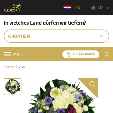
HR
DE
In welches Land dürfen wir liefern?
KROATIEN
Menü
FLORA FRAGEN
Home
Indigo