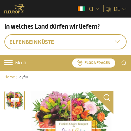
CI
DE
In welches Land dürfen wir liefern?
ELFENBEINKÜSTE
Menü
FLORA FRAGEN
Home
Joyful