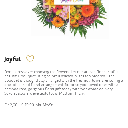
Joyful
Don’t stress over choosing the flowers. Let our artisan florist craft a
beautiful bouquet using colorful shades in-season blooms. Each
bouquet is thoughtfully arranged with the freshest flowers, ensuring a
one-of-a-kind floral arrangement. Surprise your loved ones with a
personalized, gorgeous floral gift today with worldwide delivery.
Several sizes are available (Low, Medium, High).
€ 42,00 - € 70,00
inkl. MwSt.