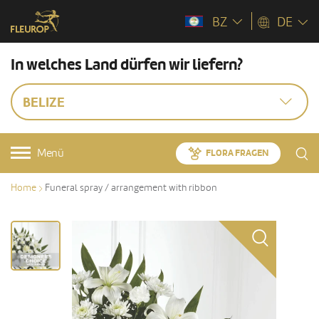
BZ
DE
In welches Land dürfen wir liefern?
BELIZE
Menü
FLORA FRAGEN
Home
Funeral spray / arrangement with ribbon