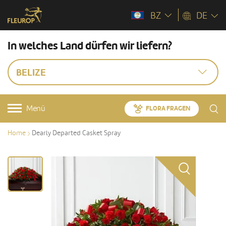
BZ
DE
In welches Land dürfen wir liefern?
BELIZE
Menü
FLORA FRAGEN
Home
Dearly Departed Casket Spray