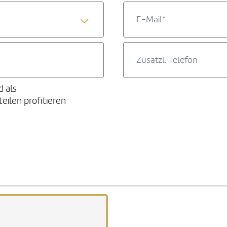
d als
ilen profitieren