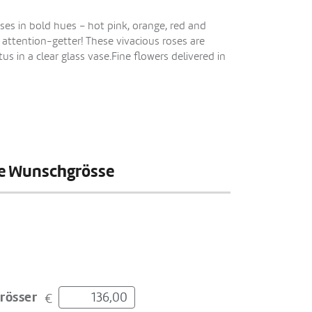
ses in bold hues – hot pink, orange, red and
n attention-getter! These vivacious roses are
s in a clear glass vase.Fine flowers delivered in
hre Wunschgrösse
rösser
€