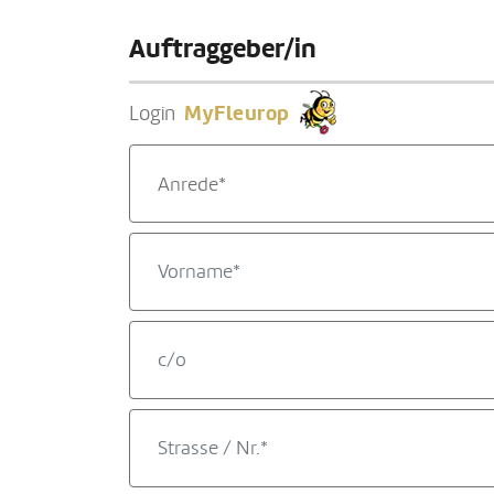
Auftraggeber/in
MyFleurop
Login
Anrede*