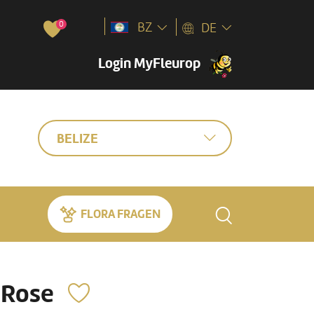
0
BZ
DE
Login MyFleurop
BELIZE
FLORA FRAGEN
 Rose