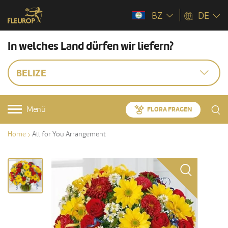
BZ
DE
In welches Land dürfen wir liefern?
BELIZE
Menü
FLORA FRAGEN
Home
All for You Arrangement